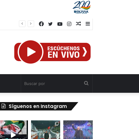
Facebook
Twitter
YouTube
Instagram
Publicación
Barra
al
lateral
azar
Buscar
por
Síguenos en Instagram