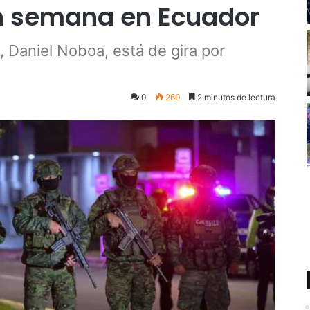
 semana en Ecuador
, Daniel Noboa, está de gira por
6
0
260
2 minutos de lectura