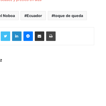
el Noboa
Ecuador
toque de queda
Facebook
Twitter
LinkedIn
Messenger
Compartir por correo electrónico
Imprimir
z