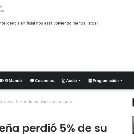
nlandia lanza una fuerte advertencia a empresa petrolera vinculada a T
El Mundo
Columnas
Audio
Programación
% de su territorio en el mes de octubre
eña perdió 5% de su