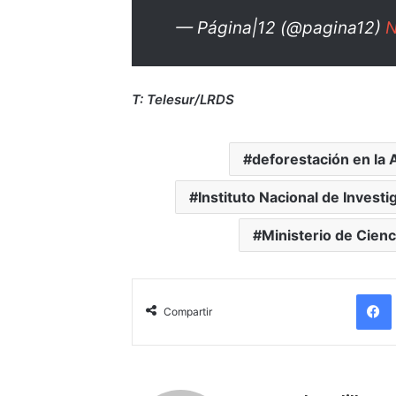
— Página|12 (@pagina12)
N
T: Telesur/LRDS
deforestación en la
Instituto Nacional de Invest
Ministerio de Cienc
Compartir