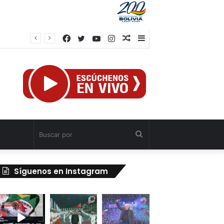
Facebook
Twitter
YouTube
Instagram
Publicación
Barra
rump
al
lateral
azar
Buscar
por
Síguenos en Instagram