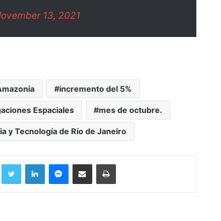
ovember 13, 2021
 Amazonía
incremento del 5%
igaciones Espaciales
mes de octubre.
ia y Tecnología de Río de Janeiro
Facebook
Twitter
LinkedIn
Messenger
Compartir por correo electrónico
Imprimir