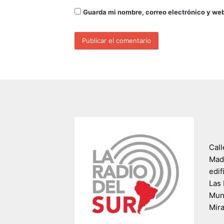
Guarda mi nombre, correo electrónico y we
Call
Madr
edif
Las 
Muni
Mir