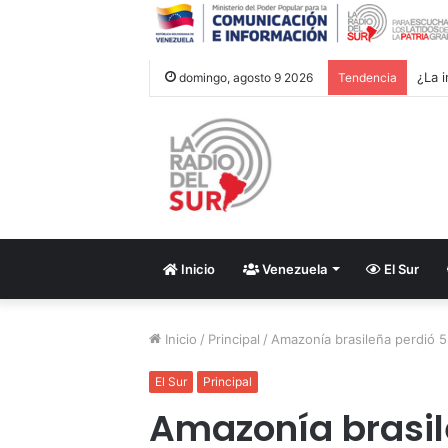
Groe
domingo, agosto 9 2026
Tendencia
Inicio
Venezuela
El Sur
Inicio
/
Principal
/
Amazonía brasileña perdió 5
El Sur
Principal
Amazonía brasil