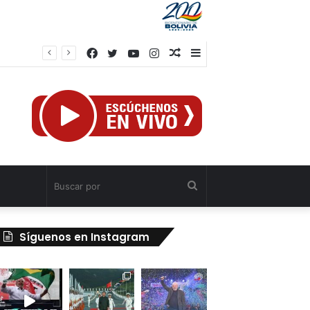
Facebook
Twitter
YouTube
Instagram
Publicación
Barra
TSJ aprueba Jurisdicción Civil Especial para atender a afectados por sismos en Venezuela
al
lateral
azar
Buscar
por
Síguenos en Instagram