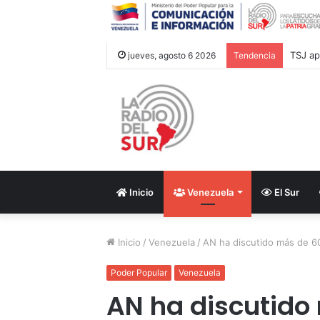
jueves, agosto 6 2026
Tendencia
Inicio
Venezuela
El Sur
Inicio
/
Venezuela
/
AN ha discutido más de 6
Poder Popular
Venezuela
AN ha discutido