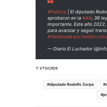
#Política
| El diputado Rodo
aprobaron en la
#AN
, 38 le
importante. Este año 2022, 
para avanzar y seguir trans
#Venezuela
pic.twitter.c
— Diario El Luchador (@inf
T: VTV/LRDS
diputado Rodolfo Zerpa
pr