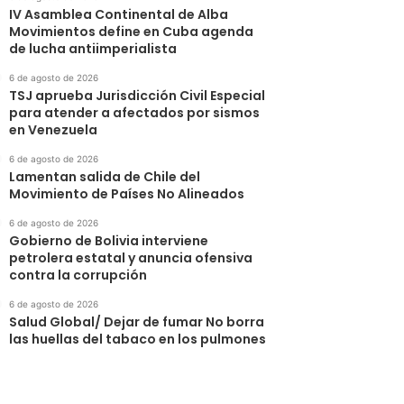
IV Asamblea Continental de Alba
Movimientos define en Cuba agenda
de lucha antiimperialista
6 de agosto de 2026
TSJ aprueba Jurisdicción Civil Especial
para atender a afectados por sismos
en Venezuela
6 de agosto de 2026
Lamentan salida de Chile del
Movimiento de Países No Alineados
6 de agosto de 2026
Gobierno de Bolivia interviene
petrolera estatal y anuncia ofensiva
contra la corrupción
6 de agosto de 2026
Salud Global/ Dejar de fumar No borra
las huellas del tabaco en los pulmones