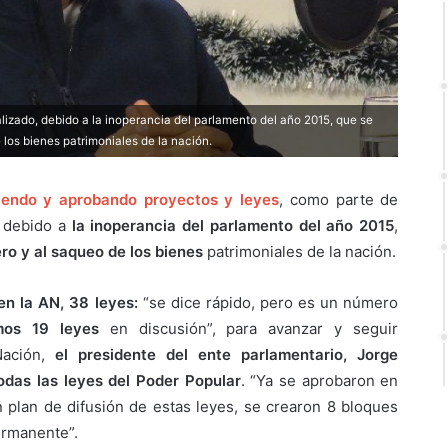
lizado, debido a la inoperancia del parlamento del año 2015, que se
 los bienes patrimoniales de la nación.
iendo y aprobando proyectos y leyes
, como parte de
, debido a
la inoperancia del parlamento del año 2015
,
ro y al saqueo de los bienes
patrimoniales de la nación.
en la AN, 38 leyes:
“se dice rápido, pero es un número
mos 19 leyes
en discusión”, para avanzar y seguir
Nación,
el presidente del ente parlamentario, Jorge
todas las leyes del Poder Popular
. “Ya se aprobaron en
 plan de difusión de estas leyes, se crearon 8 bloques
ermanente”.