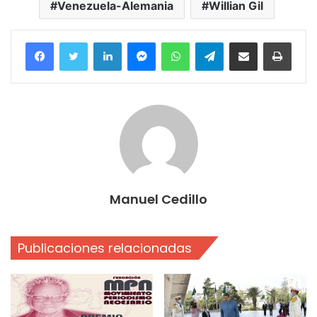
Venezuela-Alemania
Willian Gil
Facebook
Twitter
LinkedIn
Messenger
WhatsApp
Telegram
Compartir por correo electrónico
Imprim
Manuel Cedillo
Publicaciones relacionadas