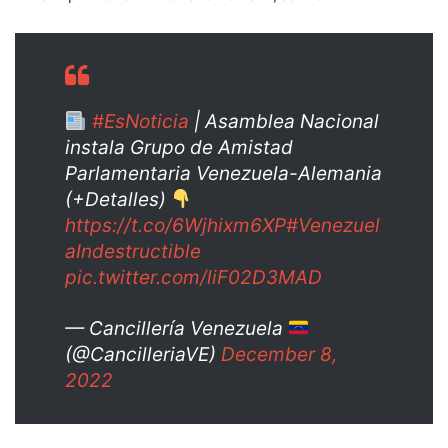
#EsNoticia
| Asamblea Nacional
instala Grupo de Amistad
Parlamentaria Venezuela-Alemania
(+Detalles)
https://t.co/6Wjhixm6XP
#Venezuel
aIndestructible
pic.twitter.com/liF02D3MAD
— Cancillería Venezuela
(@CancilleriaVE)
December 8,
2022