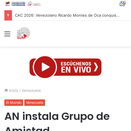
Papa León XIV asistió al Encuentro de Jóvenes Franciscanos 2026 en Asís
Menú
Inicio
/
Venezuela
El Mundo
Venezuela
AN instala Grupo de
Amistad