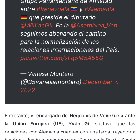
Grupo Parlamentario de Amistad
entre
#Venezuela
y
#Alemania
que preside el diputado
@WillianGil
. En la
@Asamblea_Ven
seguimos abonando el camino
para la normalización de las
relaciones internacionales del País.
pic.twitter.com/xFq5M5A55Q
— Vanesa Montero
(@35vanesamontero)
December 7,
2022
Entretanto,
el encargado de Negocios de Venezuela ante
la Unión Europea (UE), Yván Gil
sostuvo que las
relaciones con Alemania cuentan con una larga trayectoria
histórica, desde el encuentro del Padre de la Patria, Simón