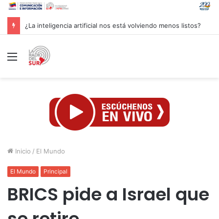
Groenlandia lanza una fuerte advertencia a empresa petrolera vinculada a Trump
Menú
Inicio
/
El Mundo
El Mundo
Principal
BRICS pide a Israel que
se retire