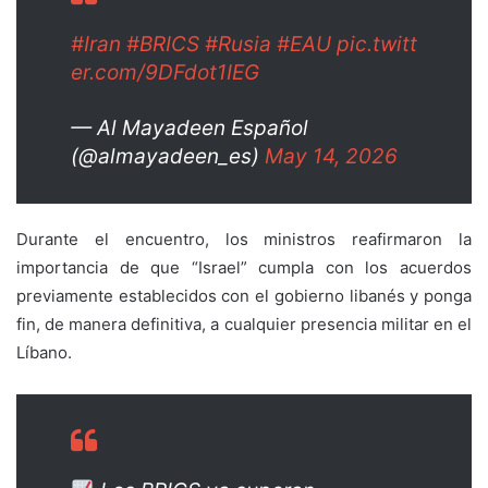
#Iran
#BRICS
#Rusia
#EAU
pic.twitt
er.com/9DFdot1IEG
— Al Mayadeen Español
(@almayadeen_es)
May 14, 2026
Durante el encuentro, los ministros reafirmaron la
importancia de que “Israel” cumpla con los acuerdos
previamente establecidos con el gobierno libanés y ponga
fin, de manera definitiva, a cualquier presencia militar en el
Líbano.