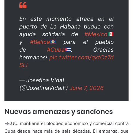
En este momento atraca en el
puerto de La Habana buque con
ayuda solidaria de
#Mexico
y
#Belice
para el pueblo
de
#Cuba
. Gracias
hermanos!
pic.twitter.com/qktCz7d
SLi
— Josefina Vidal
(@JosefinaVidalF)
June 7, 2026
Nuevas amenazas y sanciones
EE.UU. mantiene el bloqueo económico y comercial contra
Cuba desde hace más de seis décadas. El embargo, que