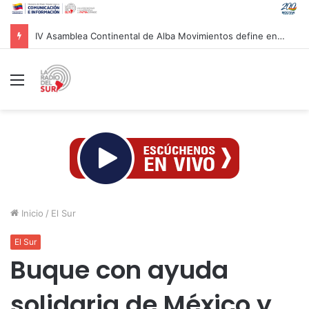
IV Asamblea Continental de Alba Movimientos define en Cuba agenda de lucha antiimperialista
Menú
Inicio
/
El Sur
El Sur
Buque con ayuda
solidaria de México y