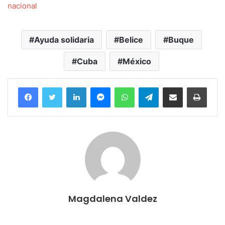
nacional
Ayuda solidaria
Belice
Buque
Cuba
México
Facebook
Twitter
LinkedIn
Messenger
WhatsApp
Telegram
Compartir por correo electrónico
Imprim
Magdalena Valdez