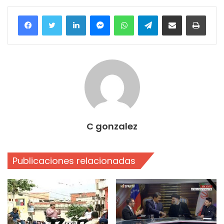
Facebook
Twitter
LinkedIn
Messenger
WhatsApp
Telegram
Compartir por correo electrónico
Imprim
C gonzalez
Publicaciones relacionadas