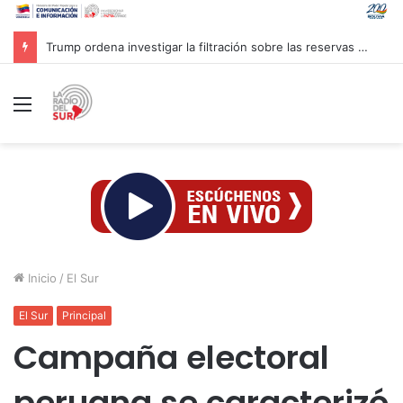
Trump ordena investigar la filtración sobre las reservas de municiones
Menú
Inicio
/
El Sur
El Sur
Principal
Campaña electoral
peruana se caracterizó