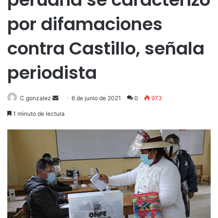
por difamaciones
contra Castillo, señala
periodista
Send
C gonzalez
6 de junio de 2021
0
973
an
1 minuto de lectura
email