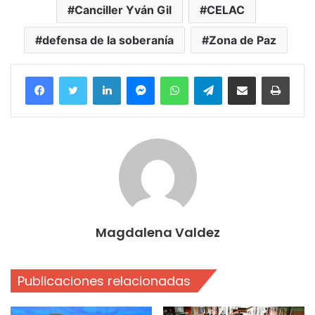
Canciller Yván Gil
CELAC
defensa de la soberanía
Zona de Paz
Facebook
Twitter
LinkedIn
Messenger
WhatsApp
Telegram
Compartir por correo electrónico
Imprim
Magdalena Valdez
Publicaciones relacionadas