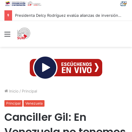
Presidenta Delcy Rodríguez evalúa alianzas de inversión en hidrocarburos con Cámara Africana de Energía
Menú
Inicio
/
Principal
Principal
Venezuela
Canciller Gil: En
Venezuela no tenemos