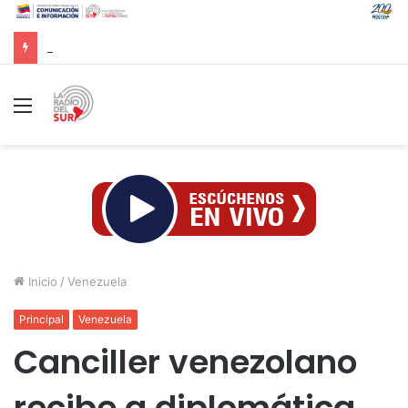
Gobierno venezolano avanza en la reconstrucción de unas 13 mil viviendas afectadas por sismos
Menú
Inicio
/
Venezuela
Principal
Venezuela
Canciller venezolano
recibe a diplomática