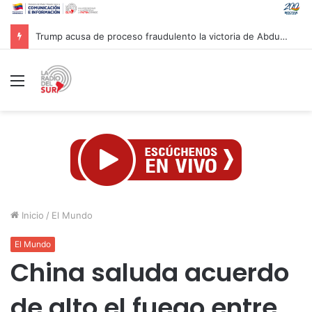
Gobierno venezolano avanza en la reconstrucción de unas 13 mil viviendas afectadas por sismos
Menú
Inicio
/
El Mundo
El Mundo
China saluda acuerdo
de alto el fuego entre