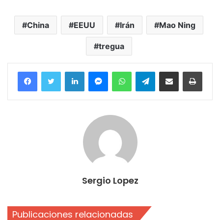
China
EEUU
Irán
Mao Ning
tregua
Facebook
Twitter
LinkedIn
Messenger
WhatsApp
Telegram
Compartir por correo electrónico
Imprim
Sergio Lopez
Publicaciones relacionadas