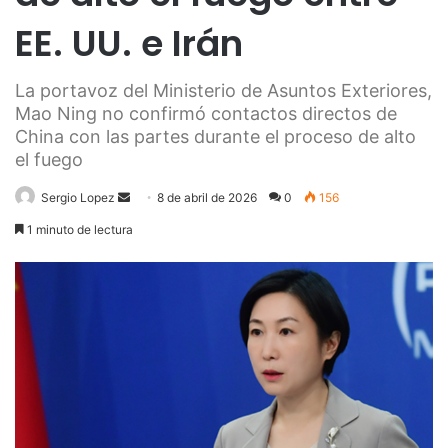
EE. UU. e Irán
‎La portavoz del Ministerio de Asuntos Exteriores,
Mao Ning no confirmó contactos directos de
China con las partes durante el proceso de alto
el fuego
Send
Sergio Lopez
8 de abril de 2026
0
156
an
1 minuto de lectura
email