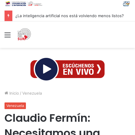
Groenlandia lanza una fuerte advertencia a empresa petrolera vinculada a Trump
Menú
Inicio
/
Venezuela
Venezuela
Claudio Fermín:
Necesitamos una