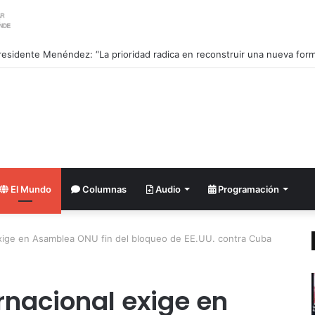
026: Venezolano Ricardo Montes de Oca conquista Oro en salto con pé
El Mundo
Columnas
Audio
Programación
xige en Asamblea ONU fin del bloqueo de EE.UU. contra Cuba
nacional exige en