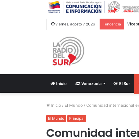
CAC 2
viernes, agosto 7 2026
Tendencia
Inicio
Venezuela
El Sur
Inicio
/
El Mundo
/
Comunidad internacional e
El Mundo
Principal
Comunidad inter