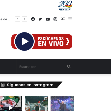
Facebook
Twitter
YouTube
Instagram
Publicación
Barra
rtiga
al
lateral
azar
Buscar
por
Síguenos en Instagram