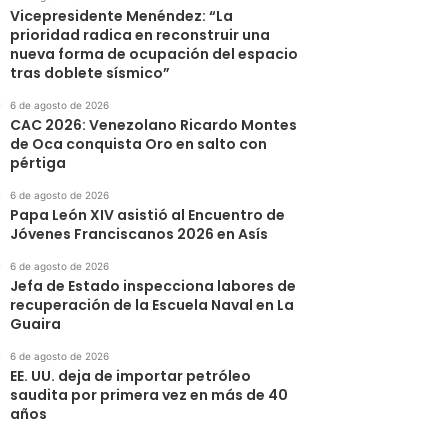
Vicepresidente Menéndez: “La
prioridad radica en reconstruir una
nueva forma de ocupación del espacio
tras doblete sísmico”
6 de agosto de 2026
CAC 2026: Venezolano Ricardo Montes
de Oca conquista Oro en salto con
pértiga
6 de agosto de 2026
Papa León XIV asistió al Encuentro de
Jóvenes Franciscanos 2026 en Asís
6 de agosto de 2026
Jefa de Estado inspecciona labores de
recuperación de la Escuela Naval en La
Guaira
6 de agosto de 2026
EE. UU. deja de importar petróleo
saudita por primera vez en más de 40
años