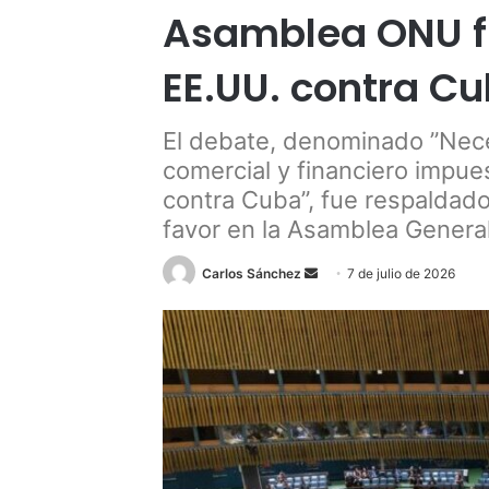
Asamblea ONU fi
EE.UU. contra C
El debate, denominado ”Nece
comercial y financiero impu
contra Cuba”, fue respaldad
favor en la Asamblea Genera
Send
Carlos Sánchez
7 de julio de 2026
an
email