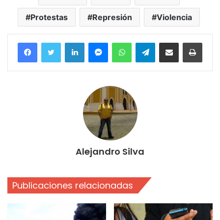
Protestas
Represión
Violencia
Facebook
Twitter
LinkedIn
Messenger
WhatsApp
Telegram
Compartir por correo electrónico
Imprim
Alejandro Silva
Publicaciones relacionadas