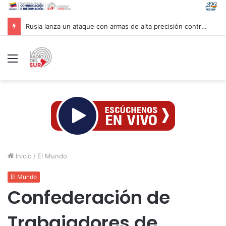
Rusia lanza un ataque con armas de alta precisión contra la industria militar en Kiev
Menú
Inicio
/
El Mundo
El Mundo
Confederación de
Trabajadores de