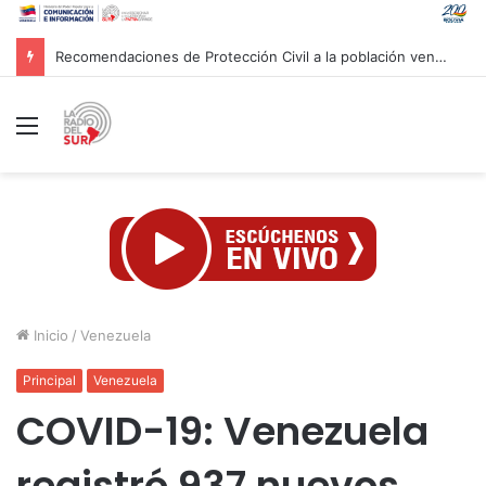
Gobierno venezolano avanza en los trabajos de recuperación y construcción del terminal temporal en Maiquetía
Menú
Inicio
/
Venezuela
Principal
Venezuela
COVID-19: Venezuela
registró 937 nuevos