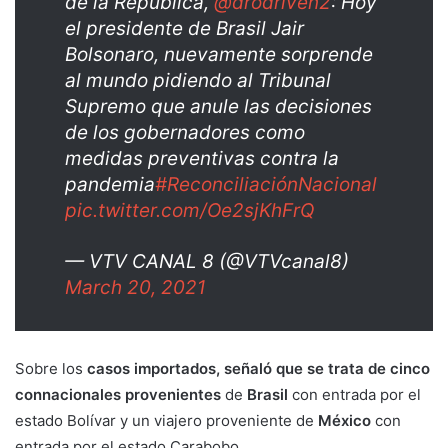
de la República,
@drodriven2
: Hoy
el presidente de Brasil Jair
Bolsonaro, nuevamente sorprende
al mundo pidiendo al Tribunal
Supremo que anule las decisiones
de los gobernadores como
medidas preventivas contra la
pandemia
#ReconciliaciónNacional
pic.twitter.com/Oe2sjKhFrQ
— VTV CANAL 8 (@VTVcanal8)
March 20, 2021
Sobre los
casos importados, señaló que se trata de cinco
connacionales provenientes
de
Brasil
con entrada por el
estado Bolívar y un viajero proveniente de
México
con
entrada por el estado Carabobo.