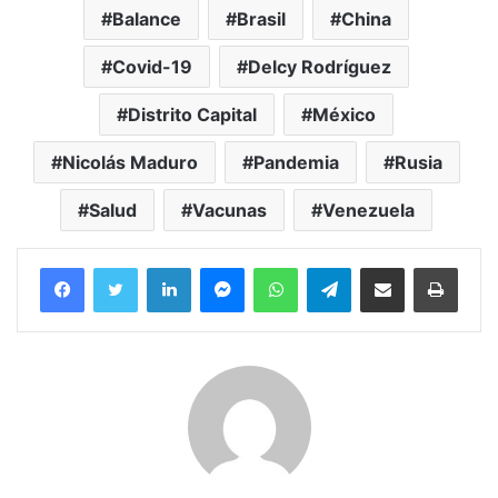
Balance
Brasil
China
Covid-19
Delcy Rodríguez
Distrito Capital
México
Nicolás Maduro
Pandemia
Rusia
Salud
Vacunas
Venezuela
Facebook
Twitter
LinkedIn
Messenger
WhatsApp
Telegram
Compartir por correo electrónico
Imprim