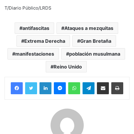
T/Diario Público/LRDS
antifascitas
Ataques a mezquitas
Extrema Derecha
Gran Bretaña
manifestaciones
población musulmana
Reino Unido
Facebook
Twitter
LinkedIn
Messenger
WhatsApp
Telegram
Compartir por correo electrónico
Imprim