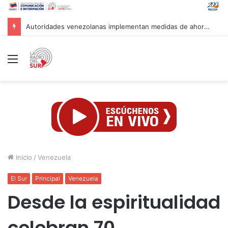
Marca País y Hotel Cayena se unen en favor de lo hecho en Venezuela
Menú
Inicio
/
Venezuela
El Sur
Principal
Venezuela
Desde la espiritualidad
celebran 70