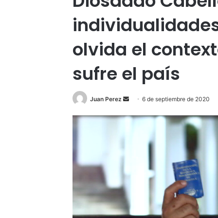
Diosdado Cabell
individualidades
olvida el contex
sufre el país
Send
Juan Perez
6 de septiembre de 2020
an
email