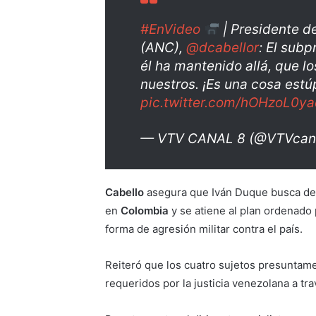
#EnVideo
| Presidente d
(ANC),
@dcabellor
: El sub
él ha mantenido allá, que l
nuestros. ¡Es una cosa estú
pic.twitter.com/hOHzoL0y
— VTV CANAL 8 (@VTVcan
Cabello
asegura que Iván Duque busca des
en
Colombia
y se atiene al plan ordenado 
forma de agresión militar contra el país.
Reiteró que los cuatro sujetos presuntam
requeridos por la justicia venezolana a tr