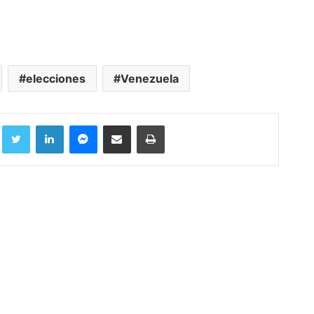
elecciones
Venezuela
Facebook
Twitter
LinkedIn
Messenger
Compartir por correo electrónico
Imprimir