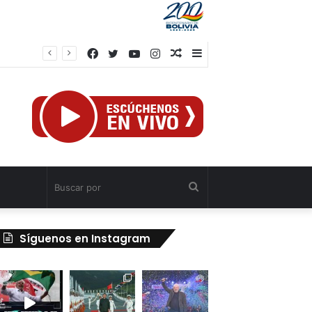
Facebook
Twitter
YouTube
Instagram
Publicación
Barra
rump
al
lateral
azar
Buscar
por
Síguenos en Instagram