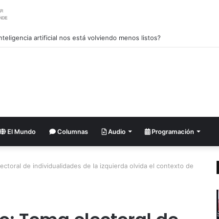
nlandia lanza una fuerte advertencia a empresa petrolera vinculada a T
El Mundo
Columnas
Audio
Programación
ctoral de individualidades de la izquierda olvida el contexto de