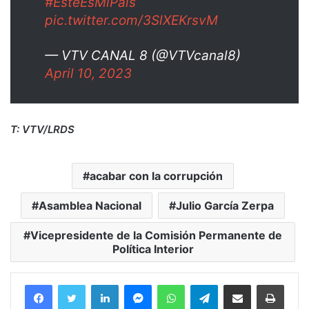
#EsteEsMiPaís
pic.twitter.com/3SlXEKrsvM
— VTV CANAL 8 (@VTVcanal8)
April 10, 2023
T: VTV/LRDS
acabar con la corrupción
Asamblea Nacional
Julio García Zerpa
Vicepresidente de la Comisión Permanente de
Política Interior
Facebook
Twitter
LinkedIn
Messenger
WhatsApp
Telegram
Compartir por correo electrónico
Imprim