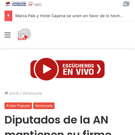
Gobierno venezolano prohíbe exportación de materiales de construcción hasta el 31 de diciembre
Menú
Inicio
/
Venezuela
Poder Popular
Venezuela
Diputados de la AN
mantienen su firme