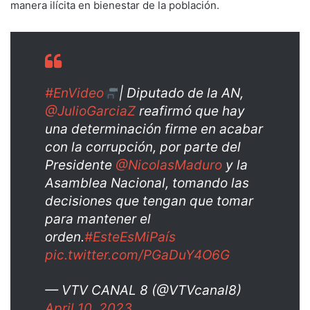
manera ilícita en bienestar de la población.
#EnVideo
| Diputado de la AN,
@JulioGarciaZ
reafirmó que hay
una determinación firme en acabar
con la corrupción, por parte del
Presidente
@NicolasMaduro
y la
Asamblea Nacional, tomando las
decisiones que tengan que tomar
para mantener el
orden.
#EsteEsMiPaís
pic.twitter.com/PGaDuY4O6G
— VTV CANAL 8 (@VTVcanal8)
April 10, 2023