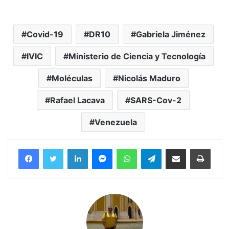
Covid-19
DR10
Gabriela Jiménez
IVIC
Ministerio de Ciencia y Tecnología
Moléculas
Nicolás Maduro
Rafael Lacava
SARS-Cov-2
Venezuela
Facebook
Twitter
LinkedIn
Messenger
WhatsApp
Telegram
Compartir por correo electrónico
Imprim