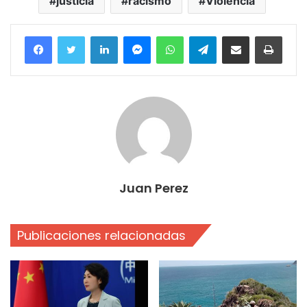
justicia
racismo
Violencia
Facebook
Twitter
LinkedIn
Messenger
WhatsApp
Telegram
Compartir por correo electrónico
Imprim
Juan Perez
Publicaciones relacionadas