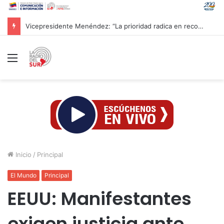
CAC 2026: Venezolano Ricardo Montes de Oca conquista Oro en salto con pértiga
Menú
Inicio
/
Principal
El Mundo
Principal
EEUU: Manifestantes
exigen justicia ante