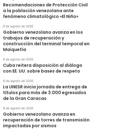
Recomendaciones de Protección Civil
a la población venezolana ante
fenómeno climatológico «El Niño»
8 de agosto de 2026
Gobierno venezolano avanza en los
trabajos de recuperación y
construcción del terminal temporal en
Maiquetía
8 de agosto de 2026
Cuba reitera disposición al diálogo
con EE. UU. sobre bases de respeto
8 de agosto de 2026
La UNESR inicia jornada de entrega de
títulos para más de 3.000 egresados
de la Gran Caracas
8 de agosto de 2026
Gobierno venezolano avanza en
recuperación de torres de transmisión
impactadas por sismos