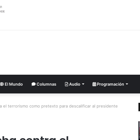
El Mundo
Columnas
Audio
Programación
ra el terrorismo como pretexto para descalificar al presidente