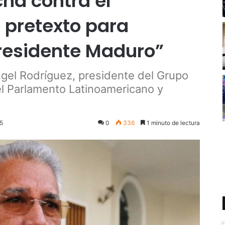
ucha contra el
 pretexto para
presidente Maduro”
ngel Rodríguez, presidente del Grupo
l Parlamento Latinoamericano y
25
0
336
1 minuto de lectura