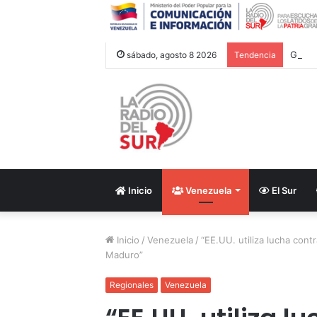
sábado, agosto 8 2026
Tendencia
Inicio
Venezuela
El Sur
Inicio
/
Venezuela
/
“EE.UU. utiliza lucha cont
Maduro”
Regionales
Venezuela