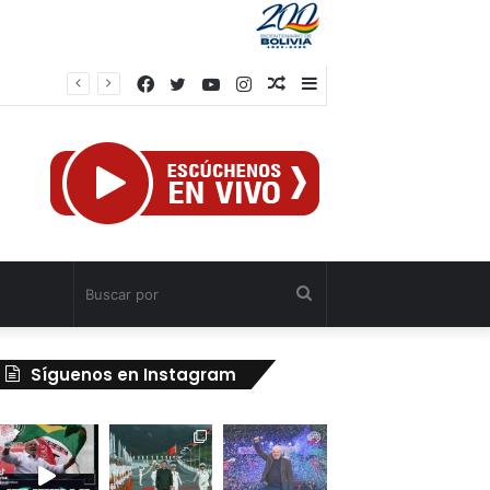
Facebook
Twitter
YouTube
Instagram
Publicación
Barra
Gobierno venezolano avanza en los trabajos de recuperación y construcción del terminal temporal en Maiquetía
al
lateral
azar
Buscar
por
Síguenos en Instagram