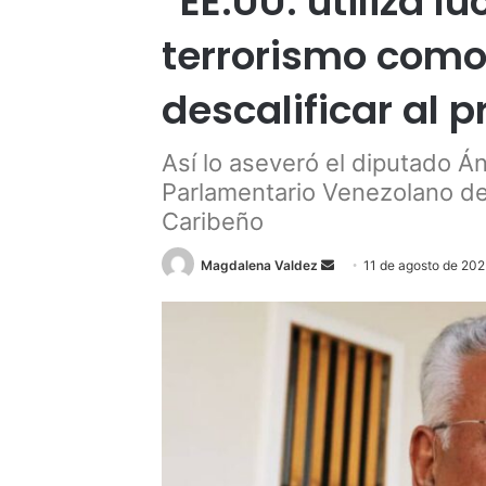
“EE.UU. utiliza l
terrorismo como
descalificar al 
Así lo aseveró el diputado Á
Parlamentario Venezolano de
Caribeño
Send
Magdalena Valdez
11 de agosto de 20
an
email