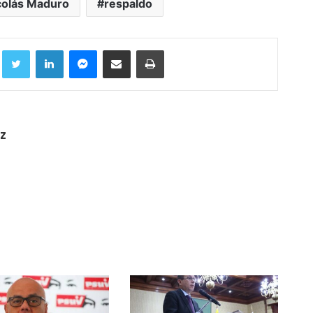
colás Maduro
respaldo
Facebook
Twitter
LinkedIn
Messenger
Compartir por correo electrónico
Imprimir
z