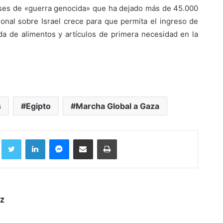
eses de «guerra genocida» que ha dejado más de 45.000
cional sobre Israel crece para que permita el ingreso de
da de alimentos y artículos de primera necesidad en la
s
Egipto
Marcha Global a Gaza
Facebook
Twitter
LinkedIn
Messenger
Compartir por correo electrónico
Imprimir
z