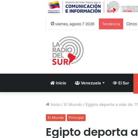
Cinco
viernes, agosto 7 2026
Tendencia
Inicio
Venezuela
El Sur
Inicio
/
El Mundo
/
Egipto deporta a más de 17
El Mundo
Principal
Egipto deporta a