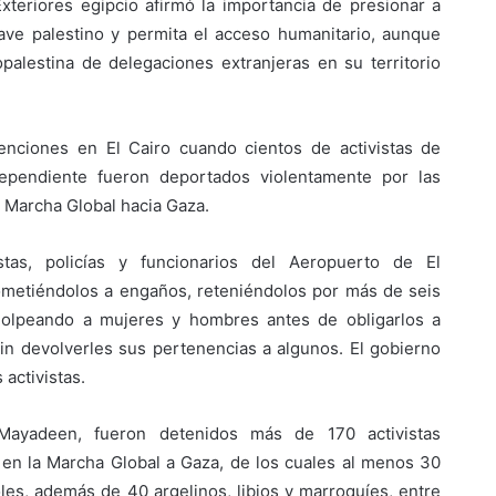
xteriores egipcio afirmó la importancia de presionar a
lave palestino y permita el acceso humanitario, aunque
palestina de delegaciones extranjeras en su territorio
tenciones en El Cairo cuando cientos de activistas de
ependiente fueron deportados violentamente por las
la Marcha Global hacia Gaza.
stas, policías y funcionarios del Aeropuerto de El
ometiéndolos a engaños, reteniéndolos por más de seis
golpeando a mujeres y hombres antes de obligarlos a
in devolverles sus pertenencias a algunos. El gobierno
activistas.
Mayadeen, fueron detenidos más de 170 activistas
r en la Marcha Global a Gaza, de los cuales al menos 30
es, además de 40 argelinos, libios y marroquíes, entre