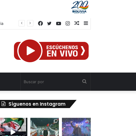
Facebook
Twitter
YouTube
Instagram
Publicación
Barra
ia
al
lateral
azar
Buscar
por
Síguenos en Instagram