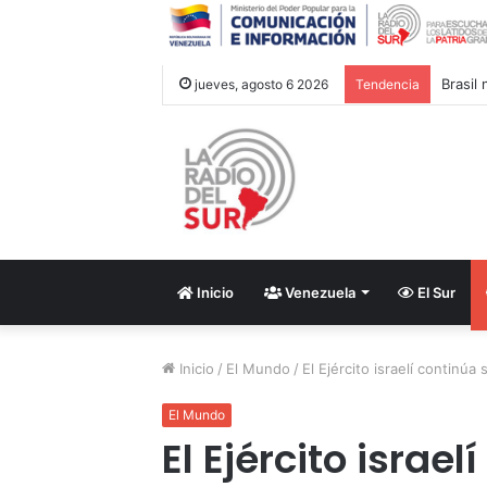
Brasil
jueves, agosto 6 2026
Tendencia
Inicio
Venezuela
El Sur
Inicio
/
El Mundo
/
El Ejército israelí continúa
El Mundo
El Ejército israe