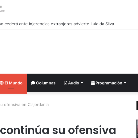
 no cederá ante injerencias extranjeras advierte Lula da Silva
El Mundo
Columnas
Audio
Programación
 su ofensiva en Cisjordania
lí continúa su ofensiva