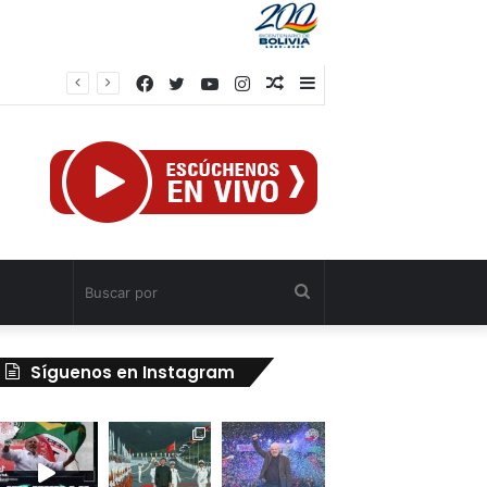
Facebook
Twitter
YouTube
Instagram
Publicación
Barra
al
lateral
azar
Buscar
por
Síguenos en Instagram