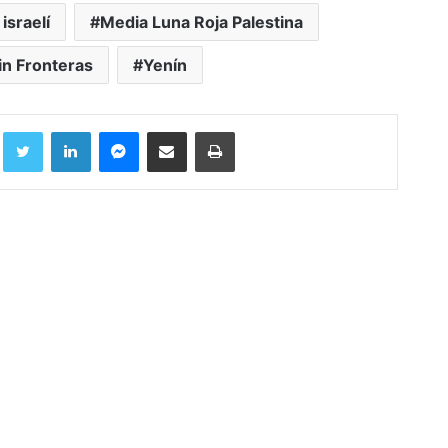
 israelí
Media Luna Roja Palestina
in Fronteras
Yenín
Facebook
Twitter
LinkedIn
Messenger
Compartir por correo electrónico
Imprimir