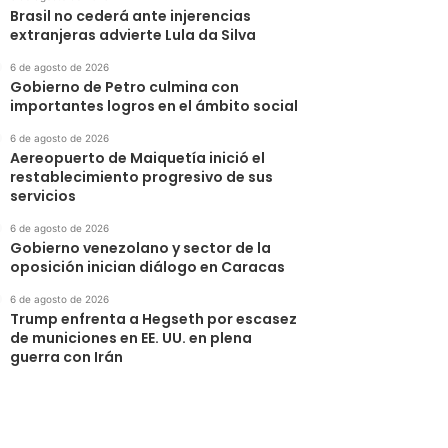
Brasil no cederá ante injerencias
extranjeras advierte Lula da Silva
6 de agosto de 2026
Gobierno de Petro culmina con
importantes logros en el ámbito social
6 de agosto de 2026
Aereopuerto de Maiquetía inició el
restablecimiento progresivo de sus
servicios
6 de agosto de 2026
Gobierno venezolano y sector de la
oposición inician diálogo en Caracas
6 de agosto de 2026
Trump enfrenta a Hegseth por escasez
de municiones en EE. UU. en plena
guerra con Irán