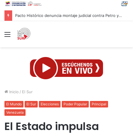
Centro Caribe Sports aprueba hoja de ruta para evaluar candidatura de Centroamericanos Caracas 2030
Menú
Inicio
/
El Sur
El Mundo
El Sur
Elecciones
Poder Popular
Principal
Venezuela
El Estado impulsa