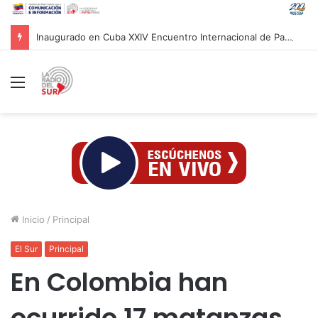
Inaugurado en Cuba XXIV Encuentro Internacional de Partidos Comunistas y Obreros
Menú
Inicio
/
Principal
El Sur
Principal
En Colombia han
ocurrido 17 matanzas