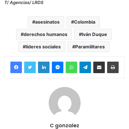
T/ Agencias/ LRDS
asesinatos
Colombia
derechos humanos
Iván Duque
líderes sociales
Paramilitares
Facebook
Twitter
LinkedIn
Messenger
WhatsApp
Telegram
Compartir por correo electrónico
Imprim
C gonzalez