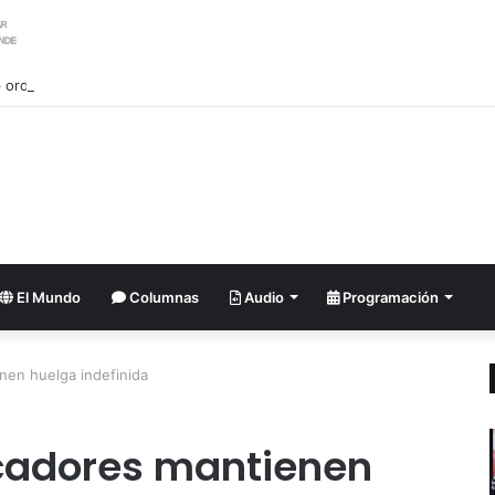
ordena investigar la filtración sobre las reservas de municiones
El Mundo
Columnas
Audio
Programación
en huelga indefinida
adores mantienen