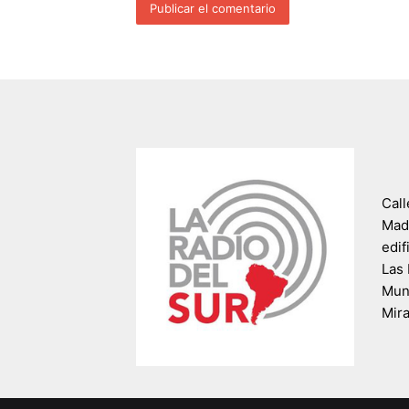
Call
Madr
edif
Las 
Muni
Mir