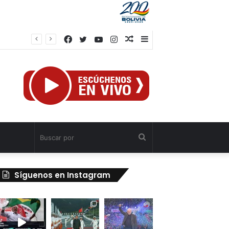
Facebook
Twitter
YouTube
Instagram
Publicación
Barra
al
lateral
azar
Buscar
por
Síguenos en Instagram