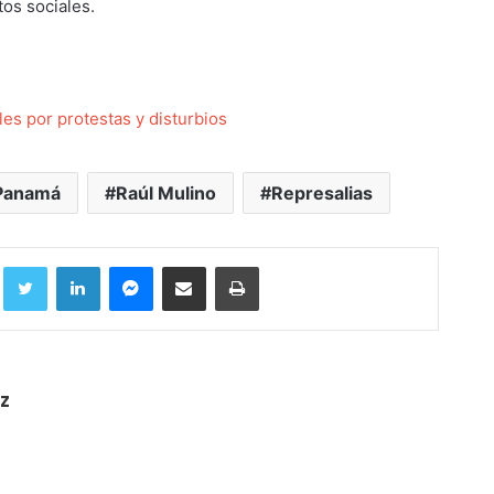
tos sociales.
es por protestas y disturbios
Panamá
Raúl Mulino
Represalias
Facebook
Twitter
LinkedIn
Messenger
Compartir por correo electrónico
Imprimir
z