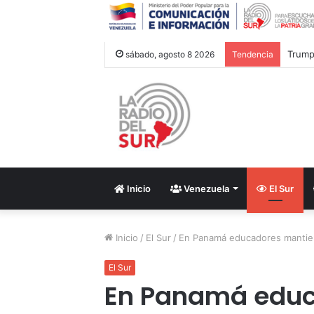
Trump 
sábado, agosto 8 2026
Tendencia
Inicio
Venezuela
El Sur
Inicio
/
El Sur
/
En Panamá educadores mantien
El Sur
En Panamá educ