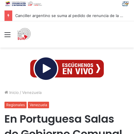
Canciller argentino se suma al pedido de renuncia de la vicepresidenta Villarruel
Menú
Inicio
/
Venezuela
Regionales
Venezuela
En Portuguesa Salas
de Gobierno Comunal