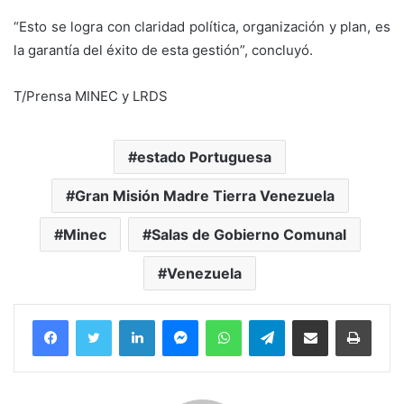
“Esto se logra con claridad política, organización y plan, es
la garantía del éxito de esta gestión”, concluyó.
T/Prensa MINEC y LRDS
estado Portuguesa
Gran Misión Madre Tierra Venezuela
Minec
Salas de Gobierno Comunal
Venezuela
Facebook
Twitter
LinkedIn
Messenger
WhatsApp
Telegram
Compartir por correo electrónico
Imprim