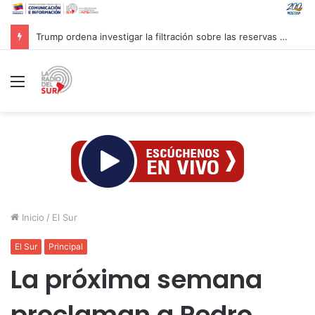
Trump ordena investigar la filtración sobre las reservas de municiones
Menú
Inicio
/
El Sur
El Sur
Principal
La próxima semana
proclaman a Pedro