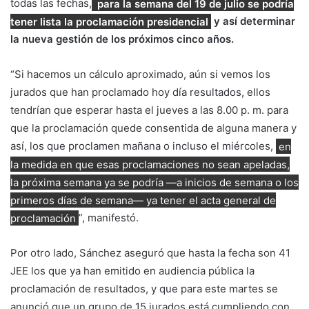
todas las fechas,
para la semana del 19 de julio se podría
tener lista la proclamación presidencial
y así determinar
la nueva gestión de los próximos cinco años.
“Si hacemos un cálculo aproximado, aún si vemos los
jurados que han proclamado hoy día resultados, ellos
tendrían que esperar hasta el jueves a las 8.00 p. m. para
que la proclamación quede consentida de alguna manera y
así, los que proclamen mañana o incluso el miércoles,
en
la medida en que esas proclamaciones no sean apeladas,
la próxima semana ya se podría —a inicios de semana o los
primeros días de semana— ya tener el acta general de
proclamación
”, manifestó.
Por otro lado, Sánchez aseguró que hasta la fecha son 41
JEE los que ya han emitido en audiencia pública la
proclamación de resultados, y que para este martes se
anunció que un grupo de 15 jurados está cumpliendo con