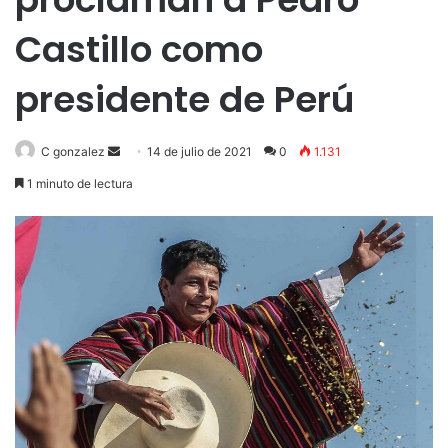
Castillo como
presidente de Perú
Send
C gonzalez
14 de julio de 2021
0
1.131
an
1 minuto de lectura
email