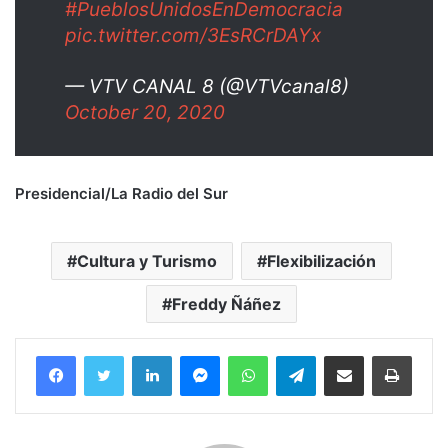
#PueblosUnidosEnDemocracia
pic.twitter.com/3EsRCrDAYx
— VTV CANAL 8 (@VTVcanal8)
October 20, 2020
Presidencial/La Radio del Sur
Cultura y Turismo
Flexibilización
Freddy Ñáñez
Facebook
Twitter
LinkedIn
Messenger
WhatsApp
Telegram
Compartir por correo electrónico
Imprim