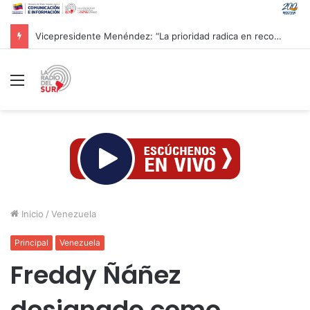
CAC 2026: Venezolano Ricardo Montes de Oca conquista Oro en salto con pértiga
Menú
Inicio
/
Venezuela
Principal
Venezuela
Freddy Ñáñez
designado como