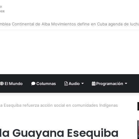
El Mundo
Columnas
Audio
Programación
a Esequiba refuerza acción social en comunidades Indígenas
 la Guayana Esequiba