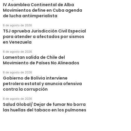
IV Asamblea Continental de Alba
Movimientos define en Cuba agenda
de lucha antiimperialista
6 de agosto de 2026
TSJ aprueba Jurisdicción Civil Especial
para atender a afectados por sismos
en Venezuela
6 de agosto de 2026
Lamentan salida de Chile del
Movimiento de Países No Alineados
6 de agosto de 2026
Gobierno de Bolivia interviene
petrolera estatal y anuncia ofensiva
contra la corrupción
6 de agosto de 2026
Salud Global/ Dejar de fumar No borra
las huellas del tabaco en los pulmones