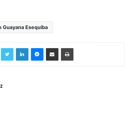
o Guayana Esequiba
Facebook
Twitter
LinkedIn
Messenger
Compartir por correo electrónico
Imprimir
z