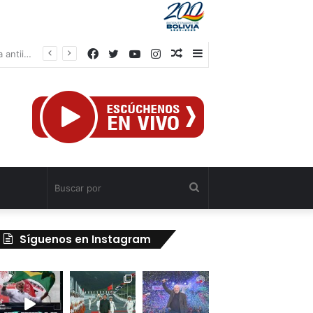
Facebook
Twitter
YouTube
Instagram
Publicación
Barra
TSJ aprueba Jurisdicción Civil Especial para atender a afectados por sismos en Venezuela
al
lateral
azar
Buscar
por
Síguenos en Instagram