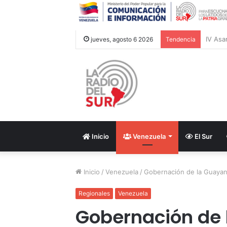
jueves, agosto 6 2026
Tendencia
Inicio
Venezuela
El Sur
Inicio
/
Venezuela
/
Gobernación de la Guayan
Regionales
Venezuela
Gobernación de