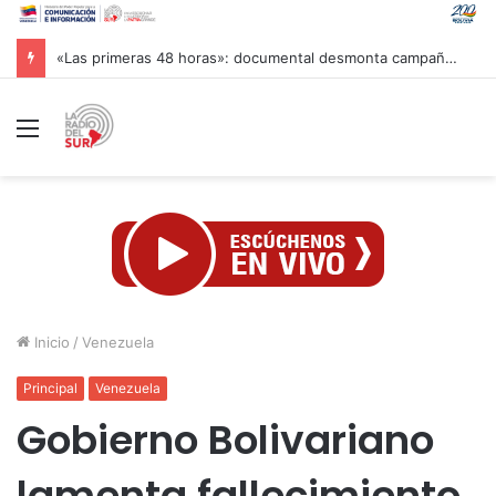
«Las primeras 48 horas»: documental desmonta campañas de desinformación tras terremotos en Venezuela
Menú
Inicio
/
Venezuela
Principal
Venezuela
Gobierno Bolivariano
lamenta fallecimiento