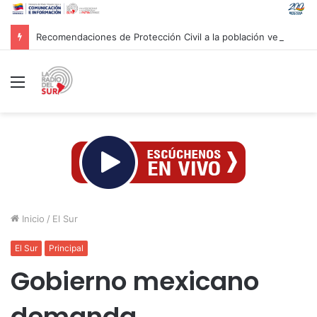
Recomendaciones de Protección Civil a la población venezolana ante fenómeno climatológico «El Niño»
Menú
Inicio
/
El Sur
El Sur
Principal
Gobierno mexicano
demanda