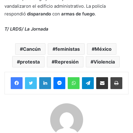
vandalizaron el edificio administrativo. La policía
respondió
disparando
con
armas de fuego
.
T/ LRDS/ La Jornada
Cancún
feministas
México
protesta
Represión
Violencia
Facebook
Twitter
LinkedIn
Messenger
WhatsApp
Telegram
Compartir por correo electrónico
Imprim