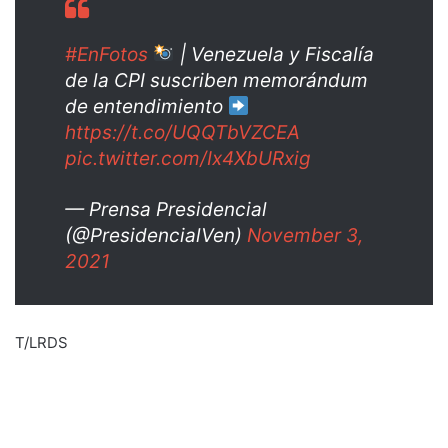
#EnFotos
| Venezuela y Fiscalía
de la CPI suscriben memorándum
de entendimiento
https://t.co/UQQTbVZCEA
pic.twitter.com/Ix4XbURxig
— Prensa Presidencial
(@PresidencialVen)
November 3,
2021
T/LRDS