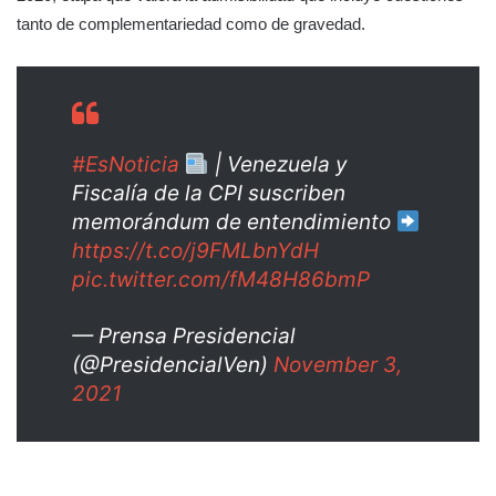
tanto de complementariedad como de gravedad.
#EsNoticia
| Venezuela y
Fiscalía de la CPI suscriben
memorándum de entendimiento
https://t.co/j9FMLbnYdH
pic.twitter.com/fM48H86bmP
— Prensa Presidencial
(@PresidencialVen)
November 3,
2021