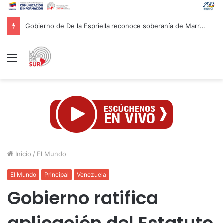
Presidenta Rodríguez evaluó con equipo económico ejecución de financiamientos para atender afectaciones post-sismos
Menú
Inicio
/
El Mundo
El Mundo
Principal
Venezuela
Gobierno ratifica
aplicación del Estatuto