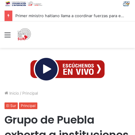
Primer ministro haitiano llama a coordinar fuerzas para enfrentar pandillas
Menú
Inicio
/
Principal
El Sur
Principal
Grupo de Puebla
exhorta a instituciones