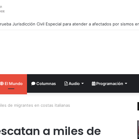
an salida de Chile del Movimiento de Países No Alineados
El Mundo
Columnas
Audio
Programación
les de migrantes en costas italianas
scatan a miles de