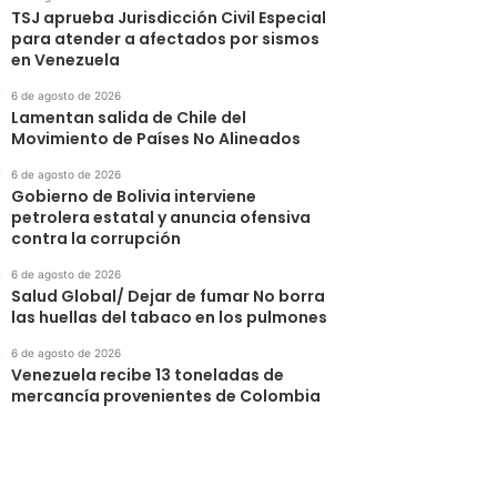
TSJ aprueba Jurisdicción Civil Especial
para atender a afectados por sismos
en Venezuela
6 de agosto de 2026
Lamentan salida de Chile del
Movimiento de Países No Alineados
6 de agosto de 2026
Gobierno de Bolivia interviene
petrolera estatal y anuncia ofensiva
contra la corrupción
6 de agosto de 2026
Salud Global/ Dejar de fumar No borra
las huellas del tabaco en los pulmones
6 de agosto de 2026
Venezuela recibe 13 toneladas de
mercancía provenientes de Colombia