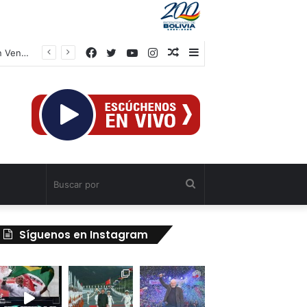
Facebook
Twitter
YouTube
Instagram
Publicación
Barra
al
lateral
azar
Buscar
por
Síguenos en Instagram