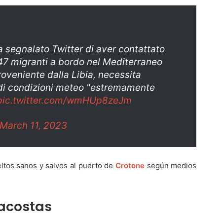
segnalato Twitter di aver contattato
47 migranti a bordo nel Mediterraneo
roveniente dalla Libia, necessita
 di condizioni meteo "estremamente
pic.twitter.com/wmHUp8zeJm
March 11, 2023
ltos sanos y salvos al puerto de
Crotone
según medios
dacostas