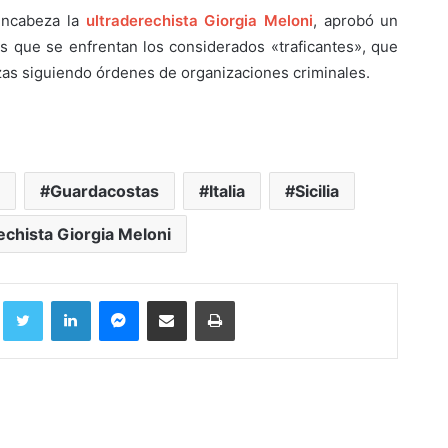
 encabeza la
ultraderechista Giorgia Meloni
, aprobó un
s que se enfrentan los considerados «traficantes», que
zas siguiendo órdenes de organizaciones criminales.
Guardacostas
Italia
Sicilia
echista Giorgia Meloni
Facebook
Twitter
LinkedIn
Messenger
Compartir por correo electrónico
Imprimir