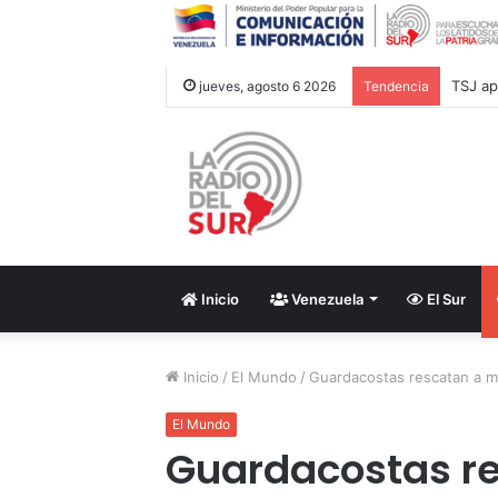
Lament
jueves, agosto 6 2026
Tendencia
Inicio
Venezuela
El Sur
Inicio
/
El Mundo
/
Guardacostas rescatan a mi
El Mundo
Guardacostas re