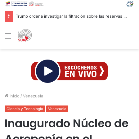
Trump ordena investigar la filtración sobre las reservas de municiones
Menú
Inicio
/
Venezuela
Ciencia y Tecnología
Venezuela
Inaugurado Núcleo de
Aeroponía en el