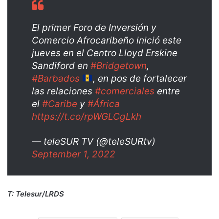
El primer Foro de Inversión y
Comercio Afrocaribeño inició este
jueves en el Centro Lloyd Erskine
Sandiford en
#Bridgetown
,
#Barbados
, en pos de fortalecer
las relaciones
#comerciales
entre
el
#Caribe
y
#África
https://t.co/rpWGLCgLkh
— teleSUR TV (@teleSURtv)
September 1, 2022
T: Telesur/LRDS