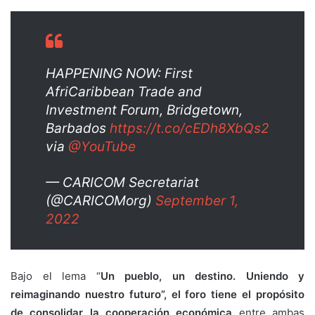
HAPPENING NOW: First
AfriCaribbean Trade and
Investment Forum, Bridgetown,
Barbados
https://t.co/cEDh8XbQs2
via
@YouTube
— CARICOM Secretariat
(@CARICOMorg)
September 1,
2022
Bajo el lema “
Un pueblo, un destino. Uniendo y
reimaginando nuestro futuro”, el foro tiene el propósito
de consolidar la cooperación económica
entre ambas