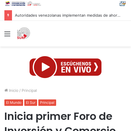
Marca País y Hotel Cayena se unen en favor de lo hecho en Venezuela
Menú
Inicio
/
Principal
El Mundo
El Sur
Principal
Inicia primer Foro de
Inversión y Comercio