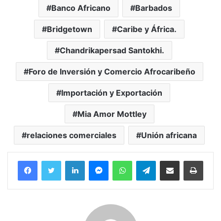
Banco Africano
Barbados
Bridgetown
Caribe y África.
Chandrikapersad Santokhi.
Foro de Inversión y Comercio Afrocaribeño
Importación y Exportación
Mia Amor Mottley
relaciones comerciales
Unión africana
Facebook
Twitter
LinkedIn
Messenger
WhatsApp
Telegram
Compartir por correo electrónico
Imprim