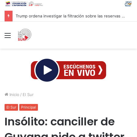
Trump ordena investigar la filtración sobre las reservas de municiones
Menú
Inicio
/
El Sur
El Sur
Principal
Insólito: canciller de
Guyana pide a twitter