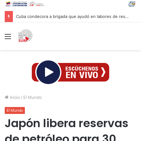
Cuba condecora a brigada que ayudó en labores de rescate en Venezuela
Menú
Inicio
/
El Mundo
El Mundo
Japón libera reservas
de petróleo para 30