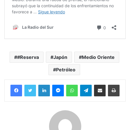
#Reserva
Japón
Medio Oriente
Petróleo
Facebook
Twitter
LinkedIn
Messenger
WhatsApp
Telegram
Compartir por correo electrónico
Imprim