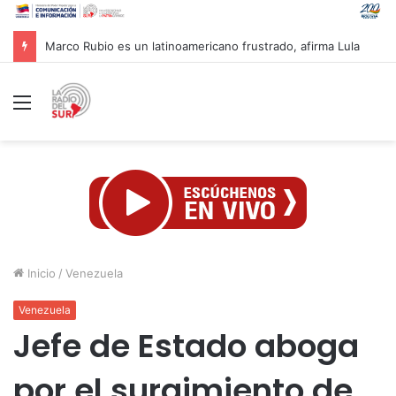
Fuerzas federales argentinas y policía de Buenos Aires son acusadas por represión
Menú
Inicio
/
Venezuela
Venezuela
Jefe de Estado aboga
por el surgimiento de