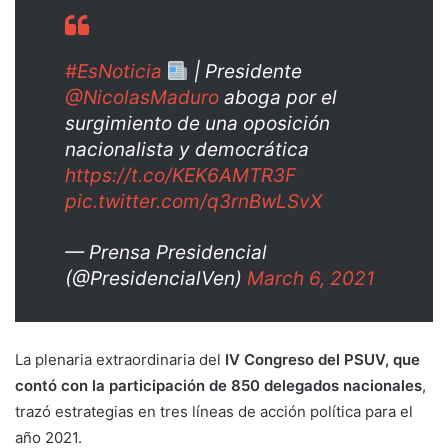
#EsNoticia
| Presidente
@NicolasMaduro
aboga por el
surgimiento de una oposición
nacionalista y democrática
https://t.co/KEK6AMTR3F
pic.twitter.com/q3rnBwLSvX
— Prensa Presidencial
(@PresidencialVen)
March 6, 2021
La plenaria extraordinaria del
IV Congreso del PSUV, que
contó con la participación de 850 delegados nacionales
,
trazó estrategias en tres líneas de acción política para el
año 2021.