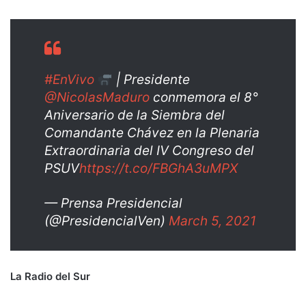
#EnVivo
| Presidente
@NicolasMaduro
conmemora el 8°
Aniversario de la Siembra del
Comandante Chávez en la Plenaria
Extraordinaria del IV Congreso del
PSUV
https://t.co/FBGhA3uMPX
— Prensa Presidencial
(@PresidencialVen)
March 5, 2021
La Radio del Sur