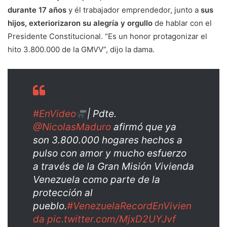
durante 17 años
y él trabajador emprendedor, junto a
sus
hijos, exteriorizaron su alegría y orgullo
de hablar con el
Presidente Constitucional. “Es un honor protagonizar el
hito 3.800.000 de la GMVV”, dijo la dama.
#EnVideo
| Pdte.
@NicolasMaduro
afirmó que ya
son 3.800.000 hogares hechos a
pulso con amor y mucho esfuerzo
a través de la Gran Misión Vivienda
Venezuela como parte de la
protección al
pueblo.
#VenezuelaRecordEnVivien
da
pic.twitter.com/MjxD2UYJvf