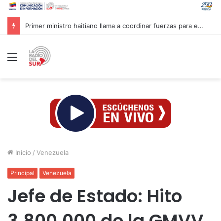
Venezuela y OMS evalúan propuestas para saneamiento del agua y manejo de residuos
Menú
Inicio
/
Venezuela
Principal
Venezuela
Jefe de Estado: Hito
3.800.000 de la GMVV