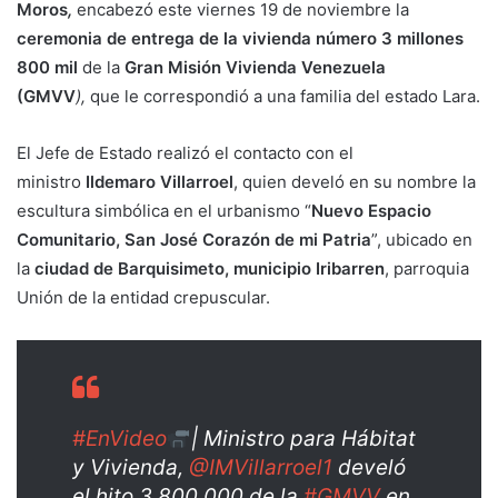
Moros
,
encabezó este viernes 19 de noviembre la
ceremonia de entrega de la vivienda número
3 millones
800 mil
de la
Gran Misión Vivienda Venezuela
(GMVV
),
que le correspondió a una familia del estado Lara.
El Jefe de Estado realizó el contacto con el
ministro
Ildemaro Villarroel
, quien develó en su nombre la
escultura simbólica en el urbanismo “
Nuevo Espacio
Comunitario, San José Corazón de mi Patria
”, ubicado en
la
ciudad de Barquisimeto, municipio Iribarren
, parroquia
Unión de la entidad crepuscular.
#EnVideo
| Ministro para Hábitat
y Vivienda,
@IMVillarroel1
develó
el hito 3.800.000 de la
#GMVV
en