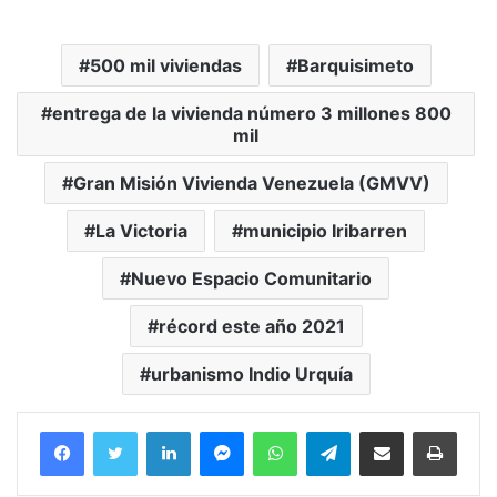
500 mil viviendas
Barquisimeto
entrega de la vivienda número 3 millones 800
mil
Gran Misión Vivienda Venezuela (GMVV)
La Victoria
municipio Iribarren
Nuevo Espacio Comunitario
récord este año 2021
urbanismo Indio Urquía
Facebook
Twitter
LinkedIn
Messenger
WhatsApp
Telegram
Compartir por correo electrónico
Imprim