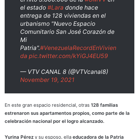
el estado
#Lara
donde hace
entrega de 128 viviendas en el
urbanismo "Nuevo Espacio
Comunitario San José Corazón de
Mi
Patria".
#VenezuelaRecordEnVivien
da
pic.twitter.com/kYiGJ4EU59
— VTV CANAL 8 (@VTVcanal8)
November 19, 2021
En este gran espacio residencial, otras
128 familias
estrenaron sus apartamentos propios, como parte de la
celebración nacional por el logro alcanzado.
Yurina Pérez
y su esposo, ella
educadora de la Patria