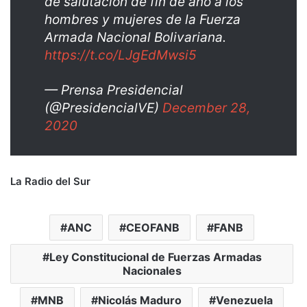
de salutación de fin de año a los
hombres y mujeres de la Fuerza
Armada Nacional Bolivariana.
https://t.co/LJgEdMwsi5
— Prensa Presidencial
(@PresidencialVE)
December 28,
2020
La Radio del Sur
ANC
CEOFANB
FANB
Ley Constitucional de Fuerzas Armadas
Nacionales
MNB
Nicolás Maduro
Venezuela