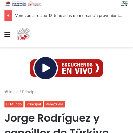
Venezuela recibe 13 toneladas de mercancía provenientes de Colombia
Menú
Inicio
/
Principal
El Mundo
Principal
Venezuela
Jorge Rodríguez y
canciller de Türkiye