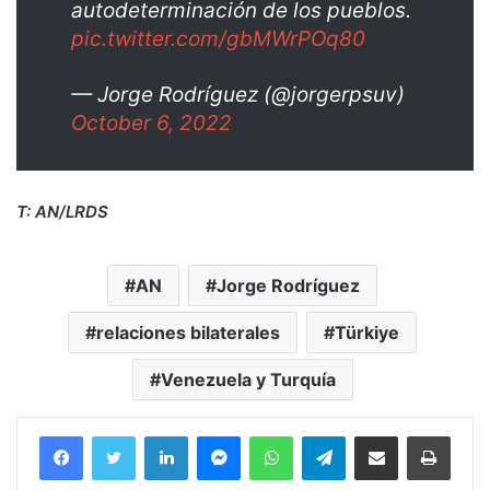
autodeterminación de los pueblos.
pic.twitter.com/gbMWrPOq80
— Jorge Rodríguez (@jorgerpsuv)
October 6, 2022
T: AN/LRDS
AN
Jorge Rodríguez
relaciones bilaterales
Türkiye
Venezuela y Turquía
Facebook
Twitter
LinkedIn
Messenger
WhatsApp
Telegram
Compartir por correo electrónico
Imprim