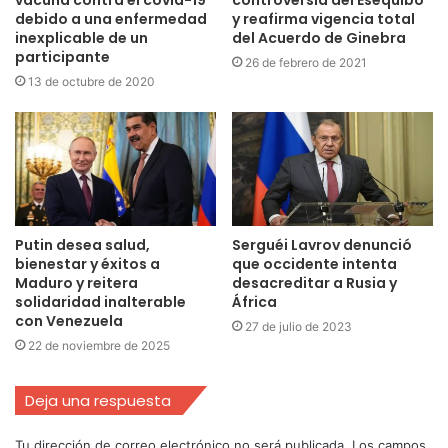
vacuna contra el covid-19
controversia del Esequibo
debido a una enfermedad
y reafirma vigencia total
inexplicable de un
del Acuerdo de Ginebra
participante
26 de febrero de 2021
13 de octubre de 2020
Putin desea salud,
Serguéi Lavrov denunció
bienestar y éxitos a
que occidente intenta
Maduro y reitera
desacreditar a Rusia y
solidaridad inalterable
África
con Venezuela
27 de julio de 2023
22 de noviembre de 2025
Deja una respuesta
Tu dirección de correo electrónico no será publicada.
Los campos