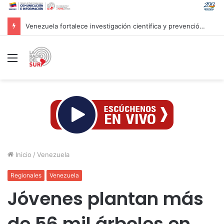
Venezuela ratifica disposición al diálogo comercial con Colombia bajo el principio de soberanía
Menú
Inicio
/
Venezuela
Regionales
Venezuela
Jóvenes plantan más
de 56 mil árboles en