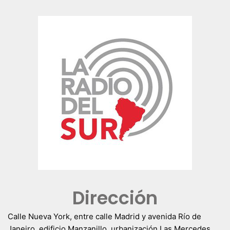
Dirección
Calle Nueva York, entre calle Madrid y avenida Río de
Janeiro, edificio Manzanillo, urbanización Las Mercedes.