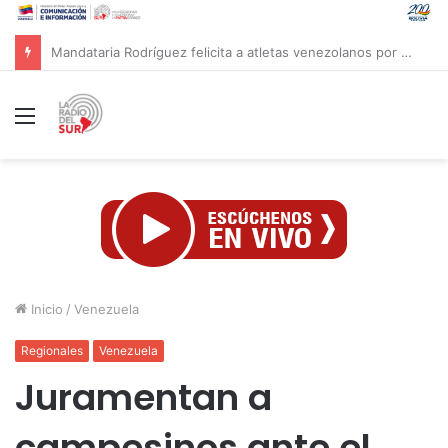
Gobierno de De la Espriella reconoce soberanía de Marruecos sobre Sáhara Occidental
Menú
Inicio
/
Venezuela
Regionales
Venezuela
Juramentan a
campesinos ante el