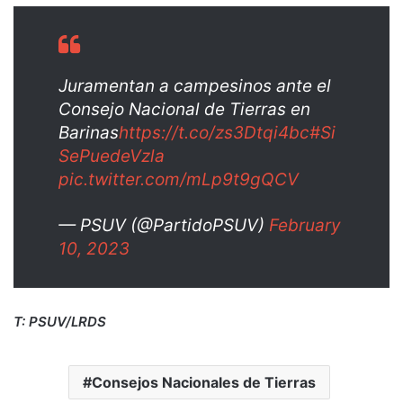
Juramentan a campesinos ante el
Consejo Nacional de Tierras en
Barinas
https://t.co/zs3Dtqi4bc
#Si
SePuedeVzla
pic.twitter.com/mLp9t9gQCV
— PSUV (@PartidoPSUV)
February
10, 2023
T: PSUV/LRDS
Consejos Nacionales de Tierras