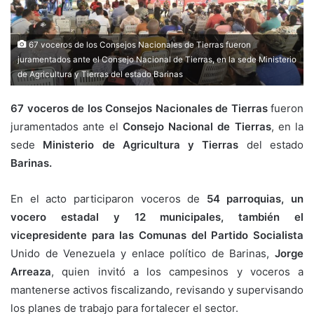
67 voceros de los Consejos Nacionales de Tierras fueron
juramentados ante el Consejo Nacional de Tierras, en la sede Ministerio
de Agricultura y Tierras del estado Barinas
67 voceros de los Consejos Nacionales
de Tierras
fueron
juramentados ante el
Consejo Nacional de Tierras
, en la
sede
Ministerio de Agricultura y Tierras
del estado
Barinas.
En el acto participaron voceros de
54 parroquias, un
vocero estadal y 12 municipales, también el
vicepresidente para las Comunas del Partido Socialista
Unido de Venezuela y enlace político de Barinas,
Jorge
Arreaza
, quien invitó a los campesinos y voceros a
mantenerse activos fiscalizando, revisando y supervisando
los planes de trabajo para fortalecer el sector.