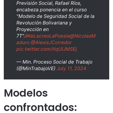
Previsión Social, Rafael Ríos,
encabeza ponencia en el curso
"Modelo de Seguridad Social de la
Revolución Bolivariana y
Proyección en
7T".
#KeLacreoLaPoesia
@NicolasM
aduro
@AlexisJCorredor
pic.twitter.com/tIqUlJMSEj
— Min. Proceso Social de Trabajo
(@MinTrabajoVE)
July 11, 2024
Modelos
confrontados: