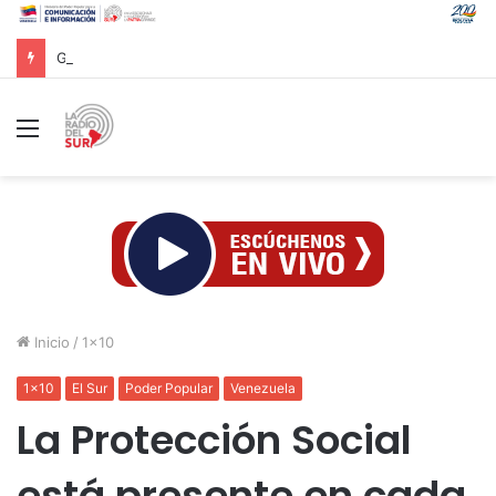
Groenlandia lanza una fuerte advertencia a empresa petrolera vinculada a Trump
Menú
Inicio
/
1x10
1x10
El Sur
Poder Popular
Venezuela
La Protección Social
está presente en cada