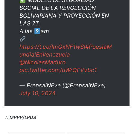
MODELO DE SEGURIDAD
SOCIAL DE LA REVOLUCIÓN
BOLIVARIANA Y PROYECCIÓN EN
LAS 7T.
A las
am
https://t.co/ImQxNF1wSI
#PoesiaM
undialEnVenezuela
@NicolasMaduro
pic.twitter.com/uWrQFVvbc1
— PrensaINEve (@PrensaINEve)
July 10, 2024
T: MPPP/LRDS