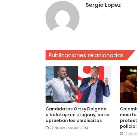
Sergio Lopez
Publicaciones relacionadas
Candidatos Orsi y Delgado
Colombi
a balotaje en Uruguay, no se
muertos
aprueban los plebiscitos
protest
policial
27 de octubre de 2024
11 de s