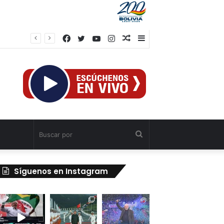
Facebook
Twitter
YouTube
Instagram
Publicación
Barra
al
lateral
azar
Buscar
por
Síguenos en Instagram