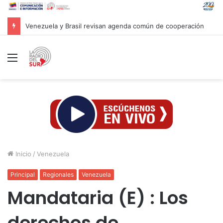
Presidentes de Ecuador y Argentina se reunirán en Quito
Menú
Inicio
/
Venezuela
Principal
Regionales
Venezuela
Mandataria (E) : Los
derechos de