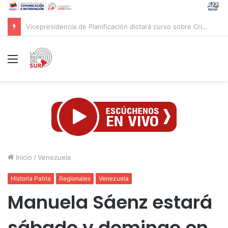
Pacto Histórico denuncia montaje judicial contra Petro y Cepeda
Menú
Inicio
/
Venezuela
Historia Patria
Regionales
Venezuela
Manuela Sáenz estará
sábado y domingo en