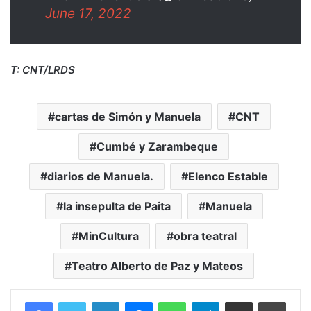
June 17, 2022
T: CNT/LRDS
cartas de Simón y Manuela
CNT
Cumbé y Zarambeque
diarios de Manuela.
Elenco Estable
la insepulta de Paita
Manuela
MinCultura
obra teatral
Teatro Alberto de Paz y Mateos
Facebook
Twitter
LinkedIn
Messenger
WhatsApp
Telegram
Compartir por correo electrónico
Imprim