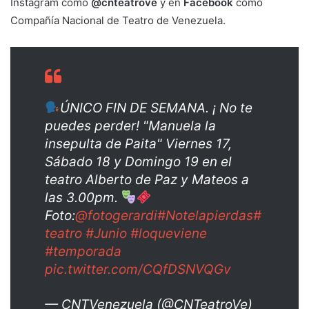
Instagram como
@cnteatrove
y en
Facebook
como
Compañía Nacional de Teatro de Venezuela.
ÚNICO FIN DE SEMANA. ¡ No te
puedes perder! "Manuela la
insepulta de Paita" Viernes 17,
Sábado 18 y Domingo 19 en el
teatro Alberto de Paz y Mateos a
las 3.00pm.
Foto:
@fotogerardi
#Notelapierdas
#
teatro
#Junio
#loqueviene
#temporada
pic.twitter.com/CQfDSNVQGv
— CNTVenezuela (@CNTeatroVe)