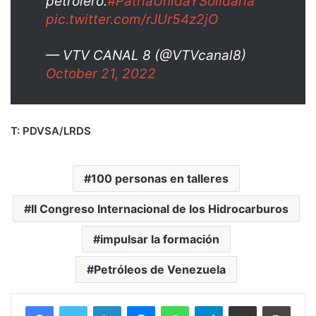
petrolero.
#PatriaUnidaYSolidaria
pic.twitter.com/rJUr54z2jO
— VTV CANAL 8 (@VTVcanal8)
October 21, 2022
T: PDVSA/LRDS
100 personas en talleres
II Congreso Internacional de los Hidrocarburos
impulsar la formación
Petróleos de Venezuela
Facebook
Twitter
LinkedIn
Messenger
WhatsApp
Telegram
Compartir por correo electrónico
Imprim