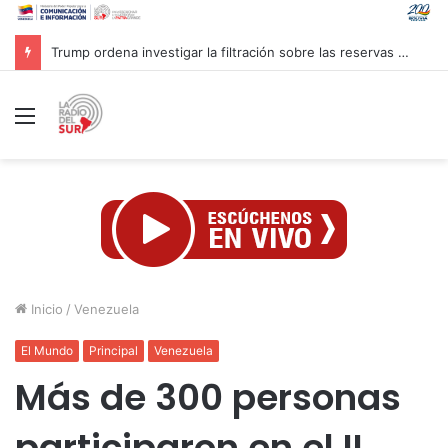
Trump ordena investigar la filtración sobre las reservas de municiones
Menú
Inicio
/
Venezuela
El Mundo
Principal
Venezuela
Más de 300 personas
participaron en el II