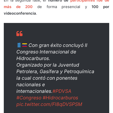
En la segunda fase, el
número de
participantes fue de
más de 200
de forma presencial y
100 por
videoconferencia
.
Con gran éxito concluyó II
Congreso Internacional de
Hidrocarburos.
Organizado por la Juventud
Petrolera, Gasífera y Petroquímica
la cual contó con ponentes
nacionales e
internacionales.
#PDVSA
#Congreso
#Hidrocarburos
pic.twitter.com/Fl8qDVSPSM